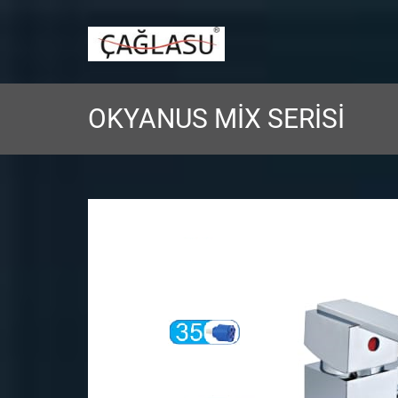
Skip
to
caglasu musluk
content
OKYANUS MİX SERİSİ