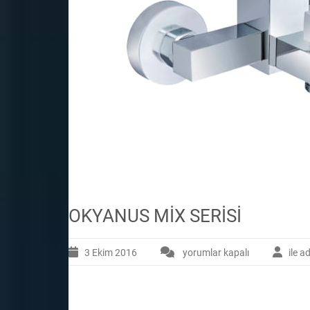
OKYANUS MİX SERİSİ
3 Ekim 2016
yorumlar kapalı
ile a
OKYANUS
MİX
SERİSİ
için