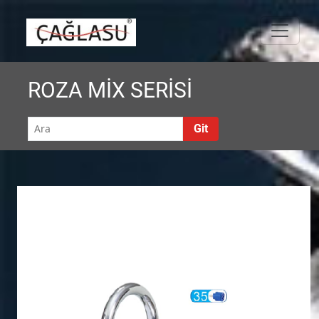
Skip
caglasu musluk
to
content
ROZA MİX SERİSİ
Git